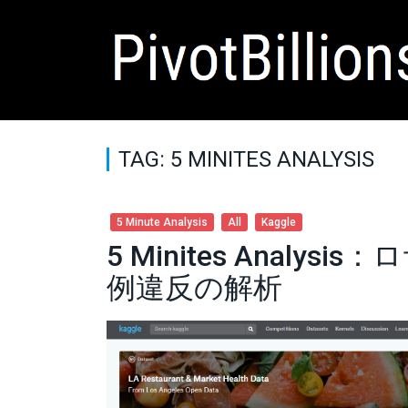
TAG: 5 MINITES ANALYSIS
5 Minute Analysis
All
Kaggle
5 Minites Analy
例違反の解析