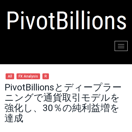
Togg
navig
All
FX Analysis
R
PivotBillionsとディープラー
ニングで通貨取引モデルを
強化し、30％の純利益増を
達成